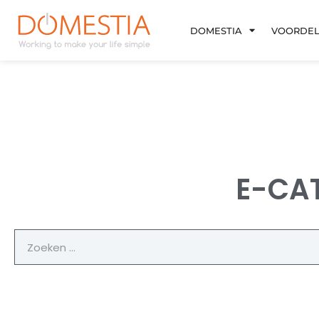
Ga
naar
DOMESTIA
VOORDE
de
inhoud
E-CA
Zoeken