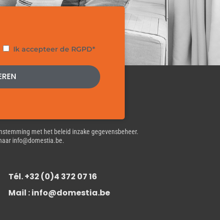
Privacy
Ik accepteer de RGPD*
EREN
eenstemming met het beleid inzake gegevensbeheer.
en naar info@domestia.be.
Tél. +32 (0)4 372 07 16
Mail : info@domestia.be