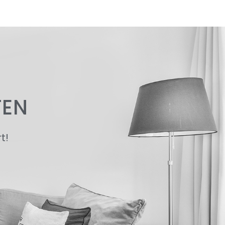
TEN
t!