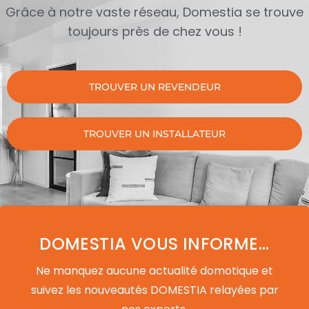
Grâce à notre vaste réseau, Domestia se trouve
toujours près de chez vous !
TROUVER UN REVENDEUR
TROUVER UN INSTALLATEUR
DOMESTIA VOUS INFORME...
Ne manquez aucune actualité domotique et
suivez les nouveautés DOMESTIA relayées par