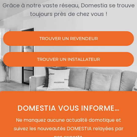
Grâce à notre vaste réseau, Domestia se trouve
toujours près de chez vous !
TROUVER UN REVENDEUR
TROUVER UN INSTALLATEUR
DOMESTIA VOUS INFORME...
Ne manquez aucune actualité domotique et
suivez les nouveautés DOMESTIA relayées par