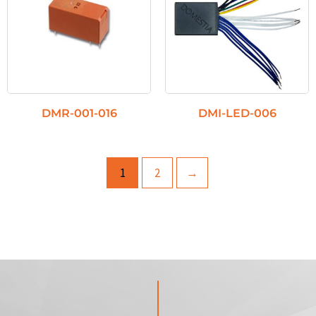
DMR-001-016
DMI-LED-006
1
2
→