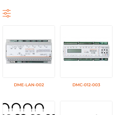
Catégories de produits
-
NON CLASSÉ
UNITÉS DE CONTRÔLE CONNECTÉES
MODULES D'EXTENSION
CAPTEURS
DME-LAN-002
DMC-012-003
ÉCRAN
ACCESSOIRES
NON-CLASSÉ(S)